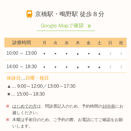
京橋駅・鴫野駅 徒歩８分
診療時間
月
火
水
木
金
土
日
祝
10:00 ～ 13:00
●
●
●
▲
●
▲
/
/
14:00 ～ 18:30
●
●
●
▲
★
▲
/
/
休診日
…
日曜・祝日
▲… 9:00～12:00／13:00～17:30
★… 15:00～18:30
※
はじめての方
は、問診票記入のため、予約時間の
10分前
にお
越しください。
※
木曜は手術日のため、ご予約の際、お電話にてご確認をお願
いします。