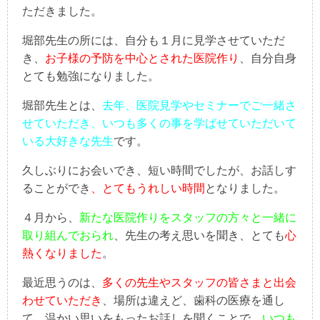
ただきました。
堀部先生の所には、自分も１月に見学させていただ
き、
お子様の予防を中心とされた医院作り
、自分自身
とても勉強になりました。
堀部先生とは、
去年、医院見学やセミナーでご一緒さ
せていただき、いつも多くの事を学ばせていただいて
いる大好きな先生
です。
久しぶりにお会いでき、短い時間でしたが、お話しす
ることができ
、とてもうれしい時間
となりました。
４月から、
新たな医院作りをスタッフの方々と一緒に
取り組んでおられ
、先生の考え思いを聞き、とても
心
熱くなりました
。
最近思うのは、
多くの先生やスタッフの皆さまと出会
わせていただき
、場所は違えど、歯科の医療を通し
て、温かい思いをもったお話しを聞くことで、
いつも