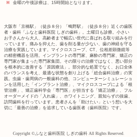
※
金曜の午後診療は、15時開始となります。
大阪市「京橋駅」（徒歩８分）「鴫野駅」（徒歩８分）近くの歯医
者・歯科「ふなと歯科医院 しぎの歯科」。土曜日も診療。小さい
お子さんから大人、高齢者まで幅広い世代に喜ばれる取り組みを行
っています。痛みを抑えた、歯を削る量が少ない、歯の神経を守る
治療を実践しています。マイクロスコープ、CT、位相差顕微鏡等
の精密機器を活用。インプラントの専門家、麻酔の専門家、矯正の
専門家が集まった専門家集団。その限りの治療ではなく、悪い部分
を根本的に改善する「原因療法」。部分的な処置でなく、お口全体
のバランスを考え、最適な状態を創り上げる「総合歯科治療」の実
践。虫歯・歯周病の一般歯科の他、コンピューターシミュレーショ
ンを活用した「インプラント治療」、マイクロスコープによる「根
管治療」、矯正歯科学会「専門医」が担当する「矯正治療」、フル
オーダーメイドの「入れ歯」、ホワイトニング、親知らずの抜歯、
訪問歯科を行っています。患者さんを「助けたい」という想いを大
切に「最善の治療」を追求している歯医者（歯科医院）です。
Copyright ©
ふなと歯科医院 しぎの歯科
All Rights Reserved.