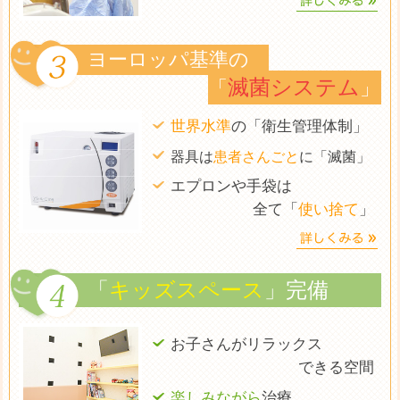
ヨーロッパ基準の
滅菌システム
「
」
世界水準
の「衛生管理体制」
器具は
患者さんごと
に「滅菌」
エプロンや手袋は
全て「
使い捨て
」
「
キッズスペース
」完備
お子さんがリラックス
できる空間
楽しみながら
治療