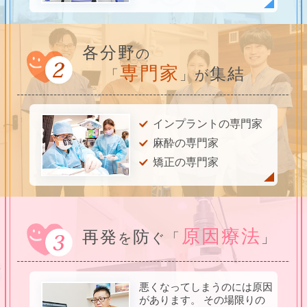
各分野
の
専門家
集結
「
」が
インプラントの専門家
麻酔の専門家
矯正の専門家
原因療法
再発
防
を
ぐ「
」
悪くなってしまうのには原因
があります。 その場限りの