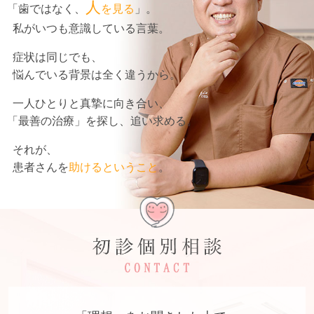
人
「歯ではなく、
を見る
」。
私がいつも意識している言葉。
症状は同じでも、
悩んでいる背景は全く違うから。
一人ひとりと真摯に向き合い、
「最善の治療」を探し、追い求める。
それが、
患者さんを
助けるということ
。