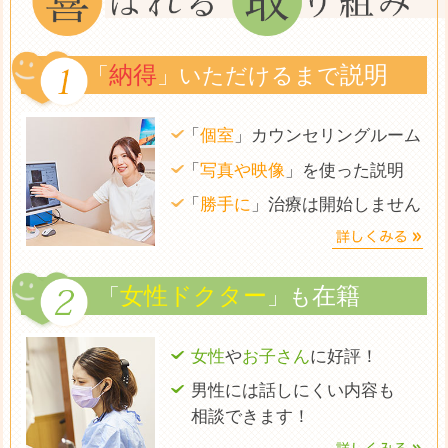
納得
説明
「
」いただけるまで
「
個室
」カウンセリングルーム
「
写真や映像
」を使った説明
「
勝手に
」治療は開始しません
女性ドクター
在籍
「
」も
女性
や
お子さん
に好評！
男性には話しにくい内容も
相談できます！