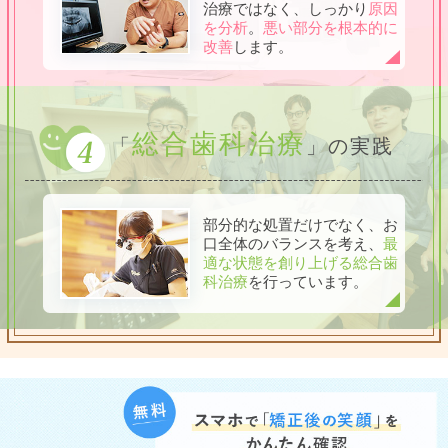
治療ではなく、しっかり
原因
を分析
。
悪い部分を根本的に
改善
します。
総合歯科治療
「
」の実践
部分的な処置だけでなく、お
口全体のバランスを考え、
最
適な状態を創り上げる総合歯
科治療
を行っています。