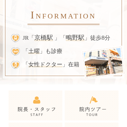
I
NFORMATION
8
京橋駅
鴫野駅
JR「
」「
」徒歩
分
「
土曜
」も診療
「
女性ドクター
」在籍