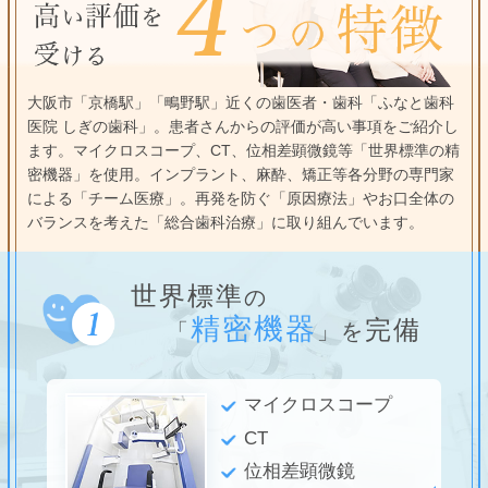
大阪市「京橋駅」「鴫野駅」近くの歯医者・歯科「ふなと歯科
医院 しぎの歯科」。患者さんからの評価が高い事項をご紹介し
ます。マイクロスコープ、CT、位相差顕微鏡等「世界標準の精
密機器」を使用。インプラント、麻酔、矯正等各分野の専門家
による「チーム医療」。再発を防ぐ「原因療法」やお口全体の
バランスを考えた「総合歯科治療」に取り組んでいます。
世界標準
の
精密機器
完備
「
」を
マイクロスコープ
CT
位相差顕微鏡