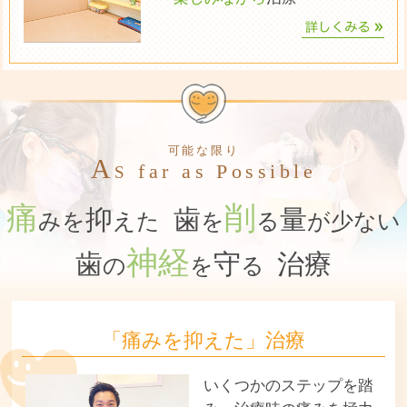
可能な限り
A
far as Possible
S
痛
削
抑
歯
量
みを
えた
を
る
が少ない
神経
歯
守
治療
の
を
る
「痛みを抑えた」治療
いくつかのステップを踏