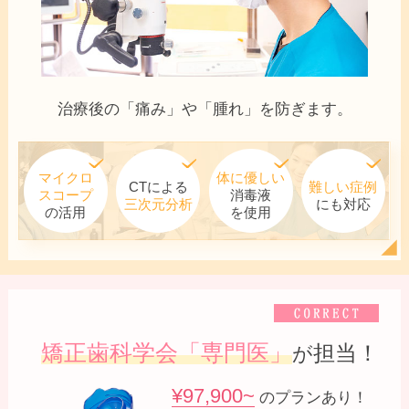
治療後の「痛み」や「腫れ」を防ぎます。
マイクロ
体に優しい
CTによる
難しい症例
スコープ
消毒液
三次元分析
にも対応
の活用
を使用
矯正歯科学会「専門医」
担当！
が
¥97,900~
のプランあり！