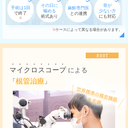
その日に
骨が
手術は1回
麻酔専門医
噛める
少ない方
で終了
との連携
術式あり
にも対応
※
ケースによって異なる場合があります。
※
マイクロスコープ
による
根管治療
「
」