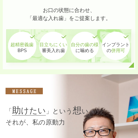
お口の状態に合わせ、
「最適な入れ歯」をご提案します。
超精密義歯
目立ちにくい
自分の歯の様
インプラント
BPS
審美入れ歯
に噛める
の
併用可
助
想
けたい
「
」という
い
それが、私の原動力