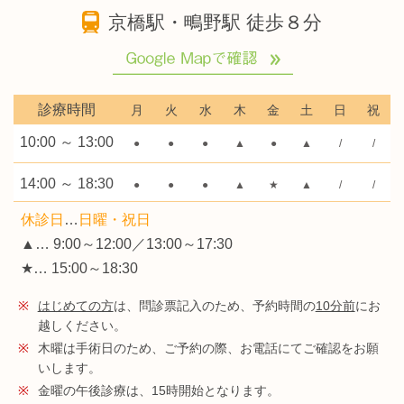
京橋駅・鴫野駅 徒歩８分
診療時間
月
火
水
木
金
土
日
祝
10:00 ～ 13:00
●
●
●
▲
●
▲
/
/
14:00 ～ 18:30
●
●
●
▲
★
▲
/
/
休診日
…
日曜・祝日
▲… 9:00～12:00／13:00～17:30
★… 15:00～18:30
※
はじめての方
は、問診票記入のため、予約時間の
10分前
にお
越しください。
※
木曜は手術日のため、ご予約の際、お電話にてご確認をお願
いします。
※
金曜の午後診療は、15時開始となります。