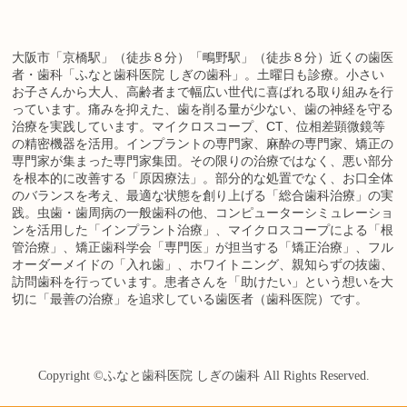
大阪市「京橋駅」（徒歩８分）「鴫野駅」（徒歩８分）近くの歯医
者・歯科「ふなと歯科医院 しぎの歯科」。土曜日も診療。小さい
お子さんから大人、高齢者まで幅広い世代に喜ばれる取り組みを行
っています。痛みを抑えた、歯を削る量が少ない、歯の神経を守る
治療を実践しています。マイクロスコープ、CT、位相差顕微鏡等
の精密機器を活用。インプラントの専門家、麻酔の専門家、矯正の
専門家が集まった専門家集団。その限りの治療ではなく、悪い部分
を根本的に改善する「原因療法」。部分的な処置でなく、お口全体
のバランスを考え、最適な状態を創り上げる「総合歯科治療」の実
践。虫歯・歯周病の一般歯科の他、コンピューターシミュレーショ
ンを活用した「インプラント治療」、マイクロスコープによる「根
管治療」、矯正歯科学会「専門医」が担当する「矯正治療」、フル
オーダーメイドの「入れ歯」、ホワイトニング、親知らずの抜歯、
訪問歯科を行っています。患者さんを「助けたい」という想いを大
切に「最善の治療」を追求している歯医者（歯科医院）です。
Copyright ©
ふなと歯科医院 しぎの歯科
All Rights Reserved.