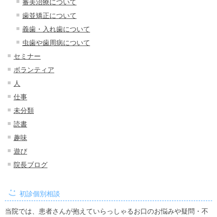
審美治療について
歯並矯正について
義歯・入れ歯について
虫歯や歯周病について
セミナー
ボランティア
人
仕事
未分類
読書
趣味
遊び
院長ブログ
初診個別相談
当院では、患者さんが抱えていらっしゃるお口のお悩みや疑問・不