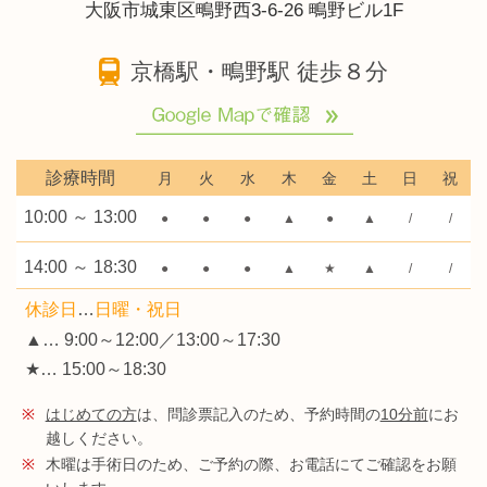
大阪市城東区鴫野西3-6-26 鴫野ビル1F
京橋駅・鴫野駅 徒歩８分
診療時間
月
火
水
木
金
土
日
祝
10:00 ～ 13:00
●
●
●
▲
●
▲
/
/
14:00 ～ 18:30
●
●
●
▲
★
▲
/
/
休診日
…
日曜・祝日
▲… 9:00～12:00／13:00～17:30
★… 15:00～18:30
※
はじめての方
は、問診票記入のため、予約時間の
10分前
にお
越しください。
※
木曜は手術日のため、ご予約の際、お電話にてご確認をお願