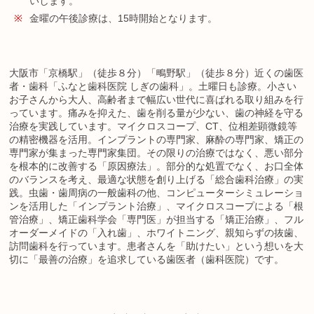
いします。
※
金曜の午後診療は、15時開始となります。
大阪市「京橋駅」（徒歩８分）「鴫野駅」（徒歩８分）近くの歯医
者・歯科「ふなと歯科医院 しぎの歯科」。土曜日も診療。小さい
お子さんから大人、高齢者まで幅広い世代に喜ばれる取り組みを行
っています。痛みを抑えた、歯を削る量が少ない、歯の神経を守る
治療を実践しています。マイクロスコープ、CT、位相差顕微鏡等
の精密機器を活用。インプラントの専門家、麻酔の専門家、矯正の
専門家が集まった専門家集団。その限りの治療ではなく、悪い部分
を根本的に改善する「原因療法」。部分的な処置でなく、お口全体
のバランスを考え、最適な状態を創り上げる「総合歯科治療」の実
践。虫歯・歯周病の一般歯科の他、コンピューターシミュレーショ
ンを活用した「インプラント治療」、マイクロスコープによる「根
管治療」、矯正歯科学会「専門医」が担当する「矯正治療」、フル
オーダーメイドの「入れ歯」、ホワイトニング、親知らずの抜歯、
訪問歯科を行っています。患者さんを「助けたい」という想いを大
切に「最善の治療」を追求している歯医者（歯科医院）です。