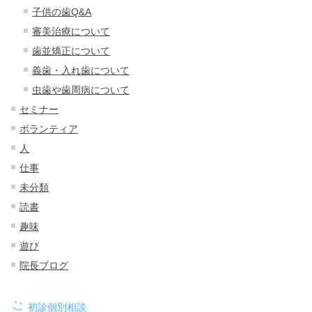
子供の歯Q&A
審美治療について
歯並矯正について
義歯・入れ歯について
虫歯や歯周病について
セミナー
ボランティア
人
仕事
未分類
読書
趣味
遊び
院長ブログ
初診個別相談