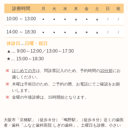
診療時間
月
火
水
木
金
土
日
祝
10:00 ～ 13:00
●
●
●
▲
●
▲
/
/
14:00 ～ 18:30
●
●
●
▲
★
▲
/
/
休診日
…
日曜・祝日
▲… 9:00～12:00／13:00～17:30
★… 15:00～18:30
※
はじめての方
は、問診票記入のため、予約時間の
10分前
にお
越しください。
※
木曜は手術日のため、ご予約の際、お電話にてご確認をお願
いします。
※
金曜の午後診療は、15時開始となります。
大阪市「京橋駅」（徒歩８分）「鴫野駅」（徒歩８分）近くの歯医
者・歯科「ふなと歯科医院 しぎの歯科」。土曜日も診療。小さい