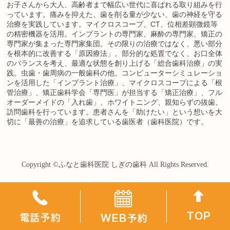
お子さんから大人、高齢者まで幅広い世代に喜ばれる取り組みを行
っています。痛みを抑えた、歯を削る量が少ない、歯の神経を守る
治療を実践しています。マイクロスコープ、CT、位相差顕微鏡等
の精密機器を活用。インプラントの専門家、麻酔の専門家、矯正の
専門家が集まった専門家集団。その限りの治療ではなく、悪い部分
を根本的に改善する「原因療法」。部分的な処置でなく、お口全体
のバランスを考え、最適な状態を創り上げる「総合歯科治療」の実
践。虫歯・歯周病の一般歯科の他、コンピューターシミュレーショ
ンを活用した「インプラント治療」、マイクロスコープによる「根
管治療」、矯正歯科学会「専門医」が担当する「矯正治療」、フル
オーダーメイドの「入れ歯」、ホワイトニング、親知らずの抜歯、
訪問歯科を行っています。患者さんを「助けたい」という想いを大
切に「最善の治療」を追求している歯医者（歯科医院）です。
Copyright ©
ふなと歯科医院 しぎの歯科
All Rights Reserved.