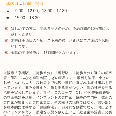
休診日
…
日曜・祝日
▲… 9:00～12:00／13:00～17:30
★… 15:00～18:30
※
はじめての方
は、問診票記入のため、予約時間の
10分前
にお
越しください。
※
木曜は手術日のため、ご予約の際、お電話にてご確認をお願
いします。
※
金曜の午後診療は、15時開始となります。
大阪市「京橋駅」（徒歩８分）「鴫野駅」（徒歩８分）近くの歯医
者・歯科「ふなと歯科医院 しぎの歯科」。土曜日も診療。小さい
お子さんから大人、高齢者まで幅広い世代に喜ばれる取り組みを行
っています。痛みを抑えた、歯を削る量が少ない、歯の神経を守る
治療を実践しています。マイクロスコープ、CT、位相差顕微鏡等
の精密機器を活用。インプラントの専門家、麻酔の専門家、矯正の
専門家が集まった専門家集団。その限りの治療ではなく、悪い部分
を根本的に改善する「原因療法」。部分的な処置でなく、お口全体
のバランスを考え、最適な状態を創り上げる「総合歯科治療」の実