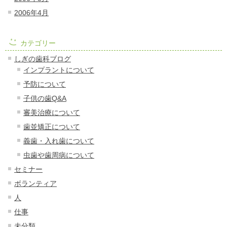
2006年4月
カテゴリー
しぎの歯科ブログ
インプラントについて
予防について
子供の歯Q&A
審美治療について
歯並矯正について
義歯・入れ歯について
虫歯や歯周病について
セミナー
ボランティア
人
仕事
未分類