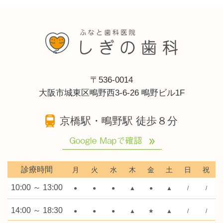
〒536-0014
大阪市城東区鴫野西3-6-26 鴫野ビル1F
京橋駅・鴫野駅 徒歩８分
診療時間
月
火
水
木
金
土
日
祝
10:00 ～ 13:00
●
●
●
▲
●
▲
/
/
14:00 ～ 18:30
●
●
●
▲
★
▲
/
/