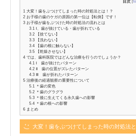
目次
[
h
1
大変！歯をぶつけてしまった時の対処法とは！？
2
お子様の歯のケガの原因の第一位は【転倒】です！
3
お子様が歯をぶつけた時の対処法の流れとは
3.1
Ⅰ、歯が抜けている・歯が折れている
3.2
【捨てない】
3.3
【洗わない】
3.4
【歯の根に触らない】
3.5
【乾燥させない】
4
では、歯科医院ではどんな治療を行うのでしょうか？
4.1
Ⅰ 歯が抜けたパターン
4.2
Ⅱ 歯の位置がズレたパターン
4.3
Ⅲ 歯が折れたパターン
5
治療後の経過観察の重要性について
5.1
＊歯の変色
5.2
＊歯のグラグラ
5.3
＊後に生えてくる永久歯への影響
5.4
＊歯の根への影響
6
まとめ
大変！歯をぶつけてしまった時の対処法