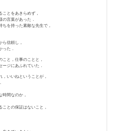
ることをあきらめず，
様の言葉があった．
持ちを持った素敵な先生で，
から信頼し，
かった．
のこと，仕事のことと，
セージにあふれていた．
れ，いいねということが，
．
な時間なのか，
ることの保証はないこと，