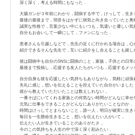
深く深く，考える時間にもなった．
大腸ガンが３年前にわかり，闘病する中で，けっして，生き
最後の最後まで，弱音をはかずに病気と向き合っていたと奥
誠実な性格で，言葉少ない中にもいつも，気遣いと優しい気
自分もお会いして一瞬にして，ファンになった．
患者さんも引越しなどで，先生の近くに行かれる場合は，心
紹介できるそんな先生で，互いに紹介をし合えることも嬉し
彼は闘病中も自分の
SNS
に闘病のこと，家族，子供との日常
最後まで投稿し，応援する友人たちがいつも，応援するメッ
自分自身も彼を応援したい気持ちもありながら，気軽に頑張
失礼に感じ，想いを伝えることを控えていた自分がいました
彼から教えていただいたことは数えしれない，
一番そばにいてくれる家族との何気ない時間がどんなに幸せ
元気に仕事をできることがどんなにありがたいことなのか．
時間はけっしてとまらないこと，誰一人，明日が確実に生き
毎日を一生懸命生きること，想いを伝えたい人がいて，
伝えたい人が生きていることのありがたさ，
今のこの気持ちを人生の中で深く深く刻みたい．