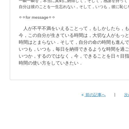
一瞬一瞬を，本当に真剣に納得して，そして，感謝を持って
自分は彼のことを一生忘れない，そして，いつも，彼に恥じ
⚪︎⚪︎for message⚪︎⚪︎
人が不平不満をいえることって，もしかしたら，も
今，この自分が生きている時間は，大切な人がもっ
時間はとまらない．そして，自分の命の時間も進ん
いつも，いつも，毎日を納得できるような時間を過
いつか，するのではなく，今，できることを日々目
時間の使い方をしていきたい．
前の記事へ
次