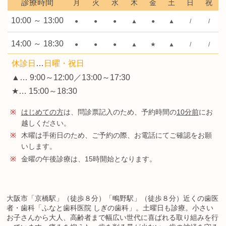
診療時間
月
火
水
木
金
土
日
祝
10:00 ～ 13:00
●
●
●
▲
●
▲
/
/
14:00 ～ 18:30
●
●
●
▲
★
▲
/
/
休診日
…
日曜・祝日
▲… 9:00～12:00／13:00～17:30
★… 15:00～18:30
※
はじめての方
は、問診票記入のため、予約時間の
10分前
にお
越しください。
※
木曜は手術日のため、ご予約の際、お電話にてご確認をお願
いします。
※
金曜の午後診療は、15時開始となります。
大阪市「京橋駅」（徒歩８分）「鴫野駅」（徒歩８分）近くの歯医
者・歯科「ふなと歯科医院 しぎの歯科」。土曜日も診療。小さい
お子さんから大人、高齢者まで幅広い世代に喜ばれる取り組みを行