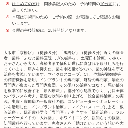
※
はじめての方
は、問診票記入のため、予約時間の
10分前
にお
越しください。
※
木曜は手術日のため、ご予約の際、お電話にてご確認をお願
いします。
※
金曜の午後診療は、15時開始となります。
大阪市「京橋駅」（徒歩８分）「鴫野駅」（徒歩８分）近くの歯医
者・歯科「ふなと歯科医院 しぎの歯科」。土曜日も診療。小さい
お子さんから大人、高齢者まで幅広い世代に喜ばれる取り組みを行
っています。痛みを抑えた、歯を削る量が少ない、歯の神経を守る
治療を実践しています。マイクロスコープ、CT、位相差顕微鏡等
の精密機器を活用。インプラントの専門家、麻酔の専門家、矯正の
専門家が集まった専門家集団。その限りの治療ではなく、悪い部分
を根本的に改善する「原因療法」。部分的な処置でなく、お口全体
のバランスを考え、最適な状態を創り上げる「総合歯科治療」の実
践。虫歯・歯周病の一般歯科の他、コンピューターシミュレーショ
ンを活用した「インプラント治療」、マイクロスコープによる「根
管治療」、矯正歯科学会「専門医」が担当する「矯正治療」、フル
オーダーメイドの「入れ歯」、ホワイトニング、親知らずの抜歯、
訪問歯科を行っています。患者さんを「助けたい」という想いを大