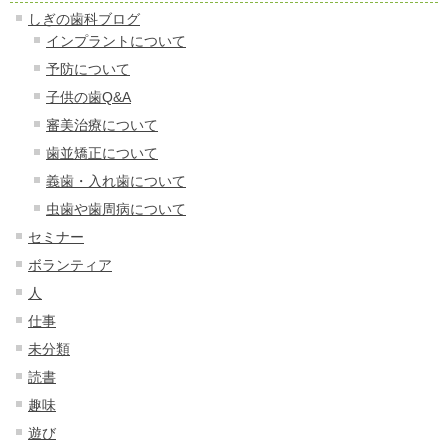
しぎの歯科ブログ
インプラントについて
予防について
子供の歯Q&A
審美治療について
歯並矯正について
義歯・入れ歯について
虫歯や歯周病について
セミナー
ボランティア
人
仕事
未分類
読書
趣味
遊び