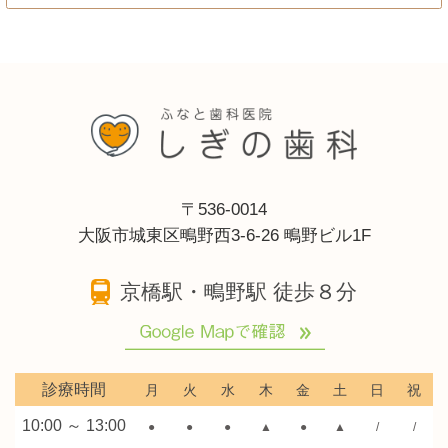
〒536-0014
大阪市城東区鴫野西3-6-26 鴫野ビル1F
京橋駅・鴫野駅 徒歩８分
診療時間
月
火
水
木
金
土
日
祝
10:00 ～ 13:00
●
●
●
▲
●
▲
/
/