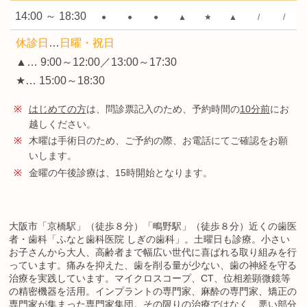
14:00 ～ 18:30
●
●
●
▲
★
▲
/
/
休診日
…
日曜・祝日
▲… 9:00～12:00／13:00～17:30
★… 15:00～18:30
※
はじめての方
は、問診票記入のため、予約時間の
10分前
にお
越しください。
※
木曜は手術日のため、ご予約の際、お電話にてご確認をお願
いします。
※
金曜の午後診療は、15時開始となります。
大阪市「京橋駅」（徒歩８分）「鴫野駅」（徒歩８分）近くの歯医
者・歯科「ふなと歯科医院 しぎの歯科」。土曜日も診療。小さい
お子さんから大人、高齢者まで幅広い世代に喜ばれる取り組みを行
っています。痛みを抑えた、歯を削る量が少ない、歯の神経を守る
治療を実践しています。マイクロスコープ、CT、位相差顕微鏡等
の精密機器を活用。インプラントの専門家、麻酔の専門家、矯正の
専門家が集まった専門家集団。その限りの治療ではなく、悪い部分