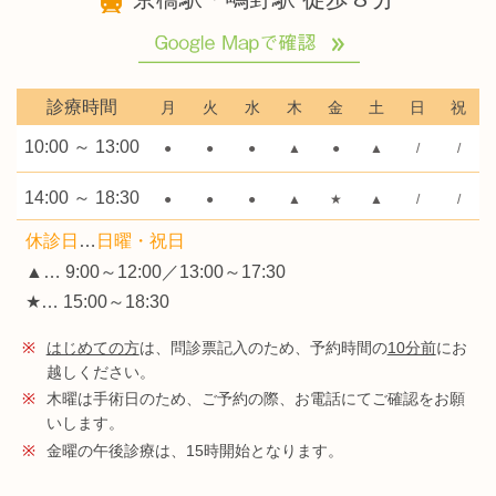
診療時間
月
火
水
木
金
土
日
祝
10:00 ～ 13:00
●
●
●
▲
●
▲
/
/
14:00 ～ 18:30
●
●
●
▲
★
▲
/
/
休診日
…
日曜・祝日
▲… 9:00～12:00／13:00～17:30
★… 15:00～18:30
※
はじめての方
は、問診票記入のため、予約時間の
10分前
にお
越しください。
※
木曜は手術日のため、ご予約の際、お電話にてご確認をお願
いします。
※
金曜の午後診療は、15時開始となります。