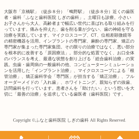
大阪市「京橋駅」（徒歩８分）「鴫野駅」（徒歩８分）近くの歯医
者・歯科「ふなと歯科医院 しぎの歯科」。土曜日も診療。小さい
お子さんから大人、高齢者まで幅広い世代に喜ばれる取り組みを行
っています。痛みを抑えた、歯を削る量が少ない、歯の神経を守る
治療を実践しています。マイクロスコープ、CT、位相差顕微鏡等
の精密機器を活用。インプラントの専門家、麻酔の専門家、矯正の
専門家が集まった専門家集団。その限りの治療ではなく、悪い部分
を根本的に改善する「原因療法」。部分的な処置でなく、お口全体
のバランスを考え、最適な状態を創り上げる「総合歯科治療」の実
践。虫歯・歯周病の一般歯科の他、コンピューターシミュレーショ
ンを活用した「インプラント治療」、マイクロスコープによる「根
管治療」、矯正歯科学会「専門医」が担当する「矯正治療」、フル
オーダーメイドの「入れ歯」、ホワイトニング、親知らずの抜歯、
訪問歯科を行っています。患者さんを「助けたい」という想いを大
切に「最善の治療」を追求している歯医者（歯科医院）です。
Copyright ©
ふなと歯科医院 しぎの歯科
All Rights Reserved.