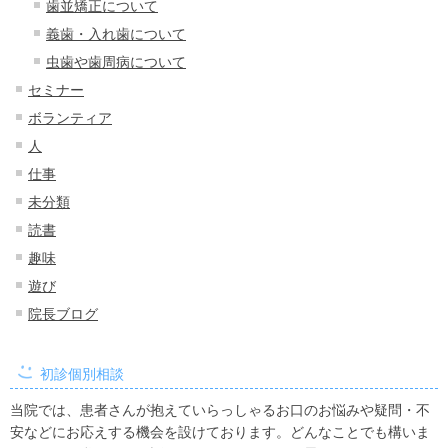
歯並矯正について
義歯・入れ歯について
虫歯や歯周病について
セミナー
ボランティア
人
仕事
未分類
読書
趣味
遊び
院長ブログ
初診個別相談
当院では、患者さんが抱えていらっしゃるお口のお悩みや疑問・不
安などにお応えする機会を設けております。どんなことでも構いま