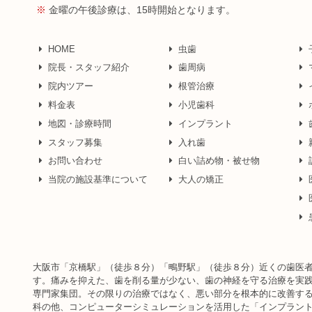
※
金曜の午後診療は、15時開始となります。
HOME
虫歯
院長・スタッフ紹介
歯周病
院内ツアー
根管治療
料金表
小児歯科
地図・診療時間
インプラント
スタッフ募集
入れ歯
お問い合わせ
白い詰め物・被せ物
当院の施設基準について
大人の矯正
大阪市「京橋駅」（徒歩８分）「鴫野駅」（徒歩８分）近くの歯医者
す。痛みを抑えた、歯を削る量が少ない、歯の神経を守る治療を実践
専門家集団。その限りの治療ではなく、悪い部分を根本的に改善す
科の他、コンピューターシミュレーションを活用した「インプラン