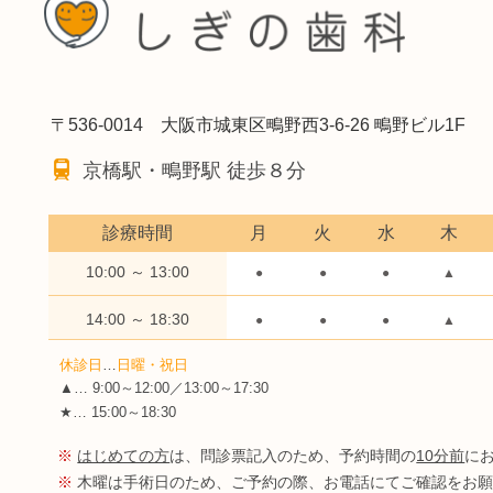
〒536-0014 大阪市城東区鴫野西3-6-26 鴫野ビル1F
京橋駅・鴫野駅 徒歩８分
診療時間
月
火
水
木
10:00 ～ 13:00
●
●
●
▲
14:00 ～ 18:30
●
●
●
▲
休診日
…
日曜・祝日
▲… 9:00～12:00／13:00～17:30
★… 15:00～18:30
※
はじめての方
は、問診票記入のため、予約時間の
10分前
に
※
木曜は手術日のため、ご予約の際、お電話にてご確認をお願