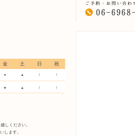
金
土
日
祝
●
▲
/
/
★
▲
/
/
お越しください。
いします。