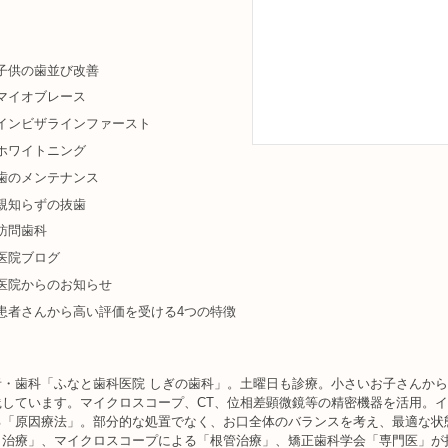
子供の歯並び改善
マイオブレース
インビザラインファースト
ホワイトニング
歯のメンテナンス
親知らずの抜歯
訪問歯科
医院ブログ
医院からのお知らせ
患者さんから高い評価を受ける4つの特徴
・歯科「ふなと歯科医院 しぎの歯科」。土曜日も診療。小さいお子さんか
しています。マイクロスコープ、CT、位相差顕微鏡等の精密機器を活用。
る「原因療法」。部分的な処置でなく、お口全体のバランスを考え、最適な状
ト治療」、マイクロスコープによる「根管治療」、矯正歯科学会「専門医」が